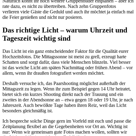
Natürlich könnt ihr noch weitere Gruppenbilder einplanen – aber ich
rate dazu, es nicht zu übertreiben. Nach zehn Gruppenfotos
verlieren viele Gäste die Geduld und auch ihr möchtet ja einfach mal
die Feier genießen und nicht nur posieren.
Das richtige Licht – warum Uhrzeit und
Tageszeit wichtig sind
Das Licht ist ein ganz entscheidender Faktor für die Qualität eurer
Hochzeitsfotos. Die Mittagssonne ist meist zu grell, erzeugt harte
Schatten und sorgt dafür, dass viele Menschen blinzeln. Viel besser
ist das weiche Licht am späten Nachmittag oder frühen Abend – vor
allem, wenn ihr draußen fotografiert werden möchtet.
Deshalb versuche ich, das Paarshooting möglichst außerhalb der
Mittagszeit zu legen. Wenn ihr zum Beispiel gegen 14 Uhr heiratet,
bietet sich ein kurzes Shooting direkt nach der Trauung und ein
zweites in der Abendsonne an – etwa gegen 18 oder 19 Uhr, je nach
Jahreszeit. Auch bewölkte Tage haben ihren Reiz, weil das Licht
besonders gleichmäßig ist.
Ich bespreche solche Dinge gern im Vorfeld mit euch und passe die
Zeitplanung flexibel an die Gegebenheiten vor Ort an. Wichtig ist
nur: Wenn wir gemeinsam gute Fotos machen wollen, sollten wir