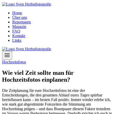
Zum
Inhalt
Home
springen
Über uns
Reportagen
Magazin
FAQ
Kontakt
Links
Hochzeitsfotos
Wie viel Zeit sollte man für
Hochzeitsfotos einplanen?
Die Zeitplanung für eure Hochzeitsfotos ist eine der
Entscheidungen, die den gesamten Ablauf eures Tages spürbar
beeinflussen kann – im besten Fall positiv. Immer wieder erlebe ich,
wie stark gut abgestimmte Fotozeiten die Stimmung am
Hochzeitstag prägen – und dass Brautpaare diesem Faktor trotzdem
im Voraus wenig Bedeutung beimessen. Deshalb möchte ich euch in